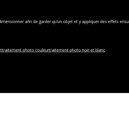
edimensionner afin de garder qu’un objet et y appliquer des effets ens
et
traitement photo couleur
traitement photo noir et blanc
pe Vas-y !