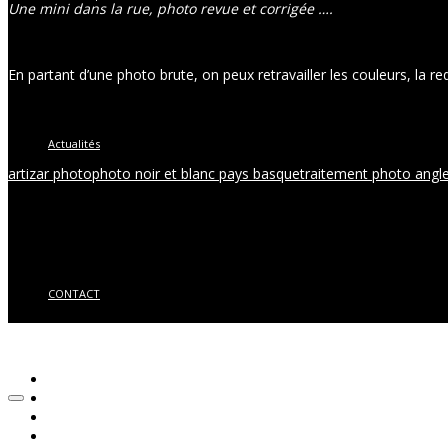
Une mini dans la rue, photo revue et corrigée ….
En partant d’une photo brute, on peux retravailler les couleurs, la r
Actualités
artizar photo
photo noir et blanc pays basque
traitement photo angl
CONTACT
© 2018 Artizar Photo – TOUS DROITS RESERVES | Réalisation
Grou
Accueil
STUDIO
Qui suis-Je ?
Évènements