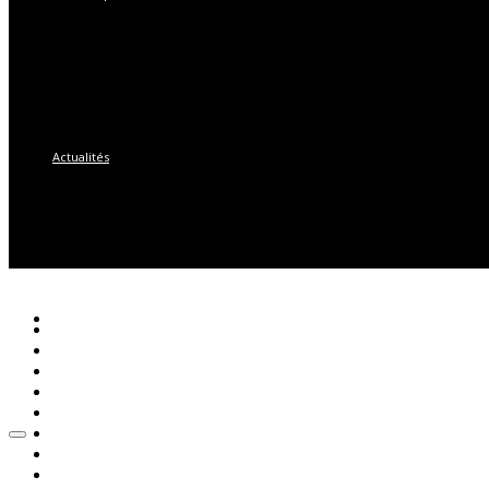
Actualités
© 2018 Artizar Photo – TOUS DROITS RESERVES | Réalisation
Grou
CONTACT
Accueil
STUDIO
Qui suis-Je ?
Évènements
NEWS
La Boutique
Actualités
CONTACT