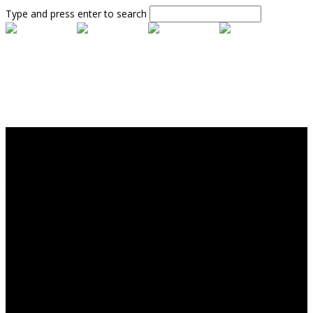
Type and press enter to search
[dt-section-title alignment= »title-center » size= »section-title-big »
title= »Chair Concept » subtitle= »FURNITURE SHOULD SERVE US
WELL »]
[dt-portfolio-slider images= »390,391,392″ mobile_slides= »1″
tablet_slides= »1″ desktop_slides= »1″ margin= »0″ center= »false »