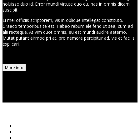
noluisse duo id. Error mundi virtute duo eu, has in omnis dicam
suscipit.
Ei mei officiis scriptorem, vis in oblique intellegat constituto.
Graeco temporibus te est. Habeo rebum eleifend ut sea, cum ad
alii recteque. At vim quot omnis, eu est mundi audire aeterno.
Mutat putant eirmod pri at, pro nemore percipitur ad, vis et facilisi
explicari.
More info
© 2018 Artizar Photo – TOUS DROITS RESERVES | Réalisation
Groupe Vas-y !
Accueil
STUDIO
Qui suis-Je ?