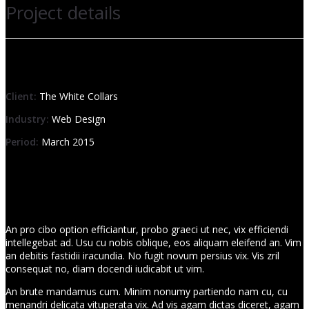
Project details
Client:
The White Collars
Industry:
Web Design
Period:
March 2015
An pro cibo option efficiantur, probo graeci ut nec, vix efficiendi
intellegebat ad. Usu cu nobis oblique, eos aliquam eleifend an. Vim
an debitis fastidii iracundia. No fugit novum persius vix. Vis zril
consequat no, diam docendi iudicabit ut vim.
An brute mandamus cum. Minim nonumy partiendo nam cu, cu
menandri delicata vituperata vix. Ad vis agam dictas diceret, agam