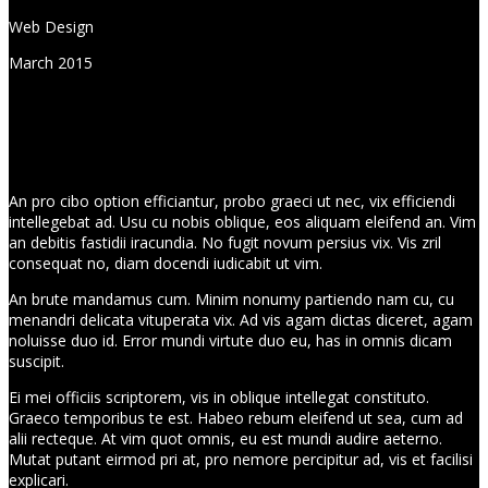
Web Design
March 2015
An pro cibo option efficiantur, probo graeci ut nec, vix efficiendi
intellegebat ad. Usu cu nobis oblique, eos aliquam eleifend an. Vim
an debitis fastidii iracundia. No fugit novum persius vix. Vis zril
consequat no, diam docendi iudicabit ut vim.
An brute mandamus cum. Minim nonumy partiendo nam cu, cu
menandri delicata vituperata vix. Ad vis agam dictas diceret, agam
noluisse duo id. Error mundi virtute duo eu, has in omnis dicam
suscipit.
Ei mei officiis scriptorem, vis in oblique intellegat constituto.
Graeco temporibus te est. Habeo rebum eleifend ut sea, cum ad
alii recteque. At vim quot omnis, eu est mundi audire aeterno.
Mutat putant eirmod pri at, pro nemore percipitur ad, vis et facilisi
explicari.