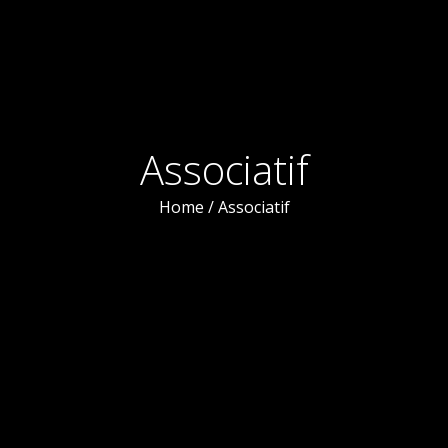
DIO
QUI SUIS-JE ?
ÉVÈNEMENTS
NEWS
LA BOU
Associatif
Home
/
Associatif
ps searching can help.