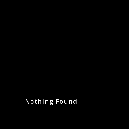
ACCUEIL
STU
Nothing Found
It seems we can’t find what you’re looking for. Perha
Type some text and hit enter.