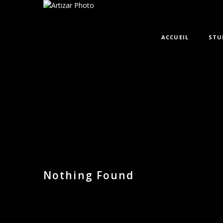
ACCUEIL
STU
Nothing Found
It seems we can’t find what you’re looking for. Perha
Type some text and hit enter.