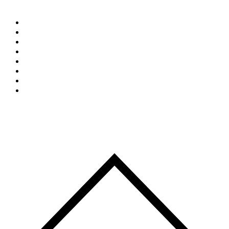
Groupe Vas-y !
Accueil
STUDIO
Qui suis-Je ?
Évènements
NEWS
La Boutique
Actualités
CONTACT