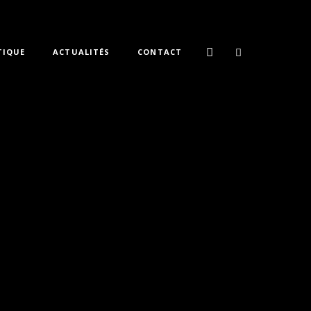
TIQUE
ACTUALITÉS
CONTACT
rior,Photography,Urban » dt_columns_small_laptop= »3″