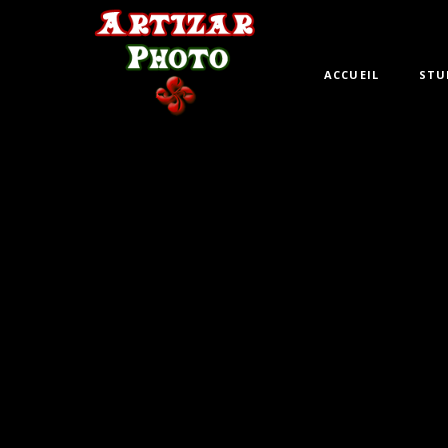
ACCUEIL
STU
[dt-portfolio-grid dt_portf_style= »is-masonry » dt_ga
dt_columns_laptop= »3″ dt_columns_pc= »3″ dt_columns