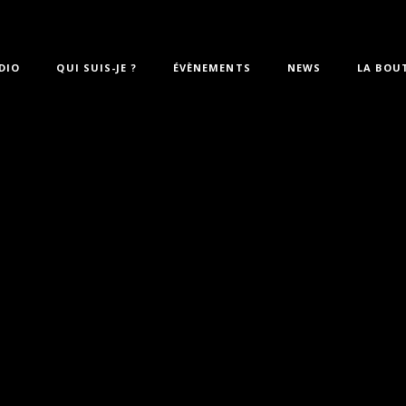
DIO
QUI SUIS-JE ?
ÉVÈNEMENTS
NEWS
LA BOU
p= »15″ number= »9″ distyle= »load-more-btn » categories= »Food,Inte
_big_pc= »3″]