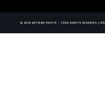
© 2018 ARTIZAR PHOTO – TOUS DROITS RESERVES | R
Accueil
STUDIO
Qui suis-Je ?
Évènements
NEWS
La Boutique
Actualités
CONTACT