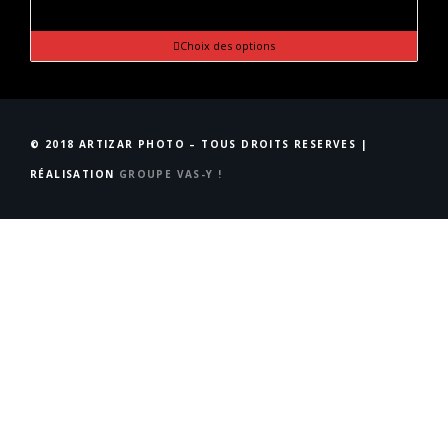
Choix des options
© 2018 ARTIZAR PHOTO – TOUS DROITS RESERVES |
RÉALISATION
GROUPE VAS-Y !
Accueil
STUDIO
Qui suis-Je ?
Évènements
NEWS
La Boutique
Actualités
CONTACT