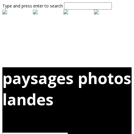
Type and press enter to search
paysages photos
landes
Voici le seul résultat