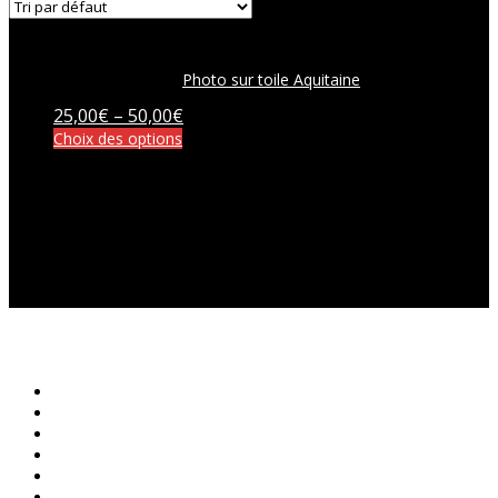
Photo sur toile Aquitaine
25,00
€
–
50,00
€
Choix des options
Ce produit a plusieurs variations. Les
options peuvent être choisies sur la page du produit
© 2018 Artizar Photo – TOUS DROITS RESERVES | Réalisation
Groupe Vas-y !
Accueil
STUDIO
Qui suis-Je ?
Évènements
NEWS
La Boutique